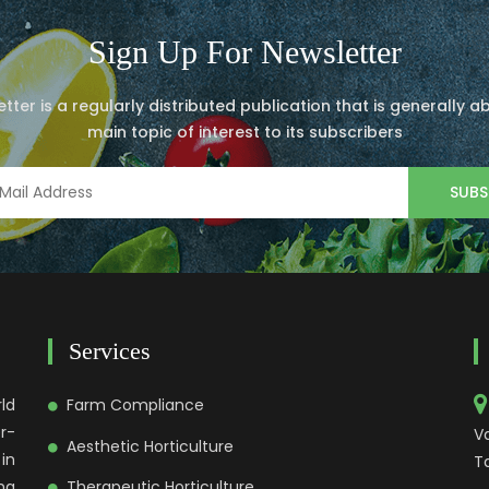
Sign Up For Newsletter
tter is a regularly distributed publication that is generally 
main topic of interest to its subscribers
Services
ld
Farm Compliance
r-
V
Aesthetic Horticulture
in
Ta
ng
Therapeutic Horticulture