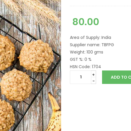
80.00
Area of Supply
:
India
Supplier name
:
TBFPG
Weight
:
100 gms
GST %
:
0 %
HSN Code
:
1704
+
ADD TO 
-