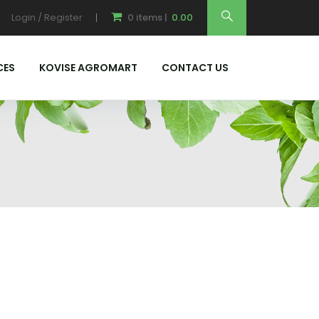
Login / Register
0
items |
0.00
CES
KOVISE AGROMART
CONTACT US