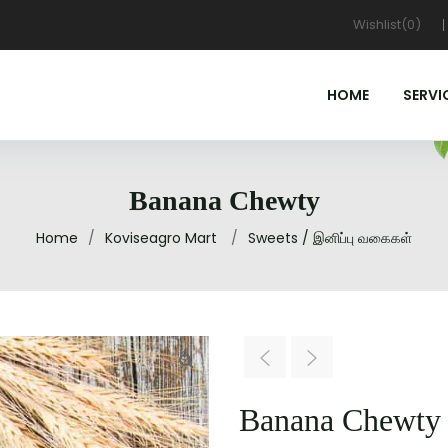
Wishlist(0)
HOME
SERVI
Banana Chewty
Home
/
Koviseagro Mart
/
Sweets / இனிப்பு வகைகள்
🔍
Banana Chewty