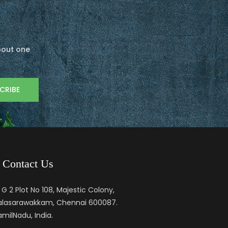
about one
Contact Us
G 2 Plot No 108, Majestic Colony,
alasarawakkam, Chennai 600087.
milNadu, India.