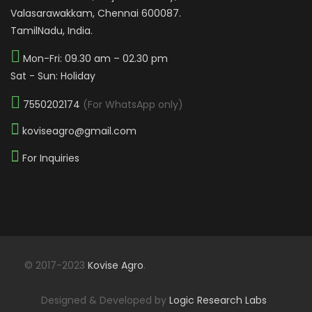
Valasarawakkam, Chennai 600087.
TamilNadu, India.
Mon-Fri: 09.30 am – 02.30 pm
Sat - Sun: Holiday
7550202174
(For WhatsApp only)
koviseagro@gmail.com
For Inquiries
© 2017-2023
Kovise Agro
.
Designed & Developed by
Logic Research Labs